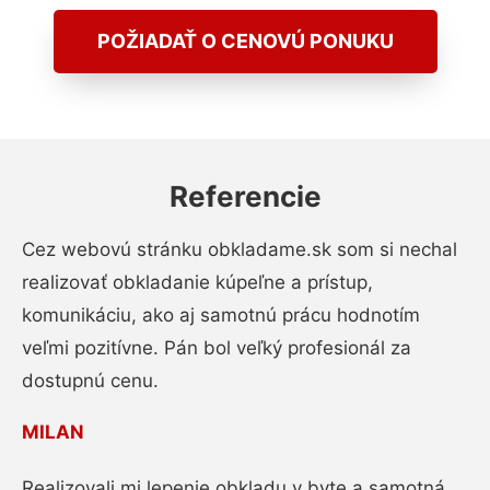
POŽIADAŤ O CENOVÚ PONUKU
Referencie
Cez webovú stránku obkladame.sk som si nechal
realizovať obkladanie kúpeľne a prístup,
komunikáciu, ako aj samotnú prácu hodnotím
veľmi pozitívne. Pán bol veľký profesionál za
dostupnú cenu.
MILAN
Realizovali mi lepenie obkladu v byte a samotná