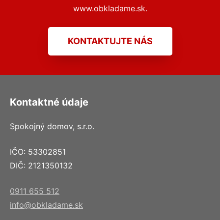
www.obkladame.sk.
KONTAKTUJTE NÁS
Kontaktné údaje
Spokojný domov, s.r.o.
IČO: 53302851
DIČ: 2121350132
0911 655 512
info@obkladame.sk