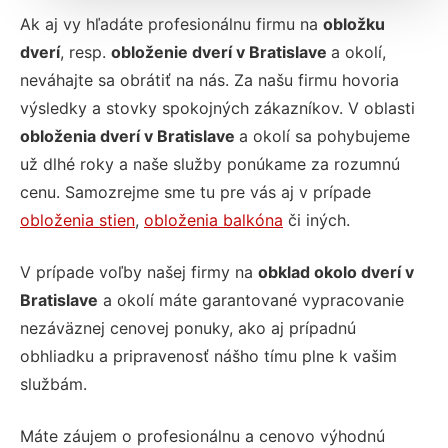
Ak aj vy hľadáte profesionálnu firmu na
obložku
dverí
, resp.
obloženie dverí v Bratislave
a okolí,
neváhajte sa obrátiť na nás. Za našu firmu hovoria
výsledky a stovky spokojných zákazníkov. V oblasti
obloženia dverí v Bratislave
a okolí sa pohybujeme
už dlhé roky a naše služby ponúkame za rozumnú
cenu. Samozrejme sme tu pre vás aj v prípade
obloženia stien
,
obloženia balkóna
či iných.
V prípade voľby našej firmy na
obklad okolo dverí v
Bratislave
a okolí máte garantované vypracovanie
nezáväznej cenovej ponuky, ako aj prípadnú
obhliadku a pripravenosť nášho tímu plne k vašim
službám.
Máte záujem o profesionálnu a cenovo výhodnú