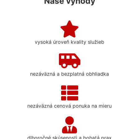
Naše výhody
vysoká úroveň kvality služieb
nezáväzná a bezplatná obhliadka
nezáväzná cenová ponuka na mieru
dlhoročné skúsenosti a bohatá prax