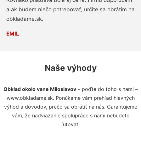
Rovnako priaznivá bola aj cena. Firmu odporúčam
a ak budem niečo potrebovať, určite sa obrátim na
obkladame.sk.
EMIL
Naše výhody
Obklad okolo vane Miloslavov
– poďte do toho s nami –
www.obkladame.sk. Ponúkame vám prehľad hlavných
výhod a dôvodov, prečo sa obrátiť na nás. Garantujeme
vám, že nadviazanie spolupráce s nami nebudete
ľutovať.