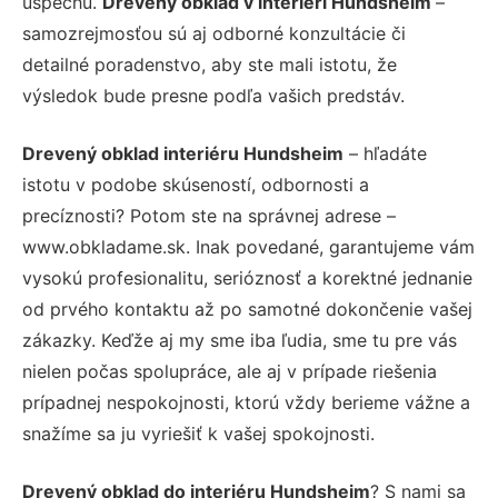
úspechu.
Drevený obklad v interiéri Hundsheim
–
samozrejmosťou sú aj odborné konzultácie či
detailné poradenstvo, aby ste mali istotu, že
výsledok bude presne podľa vašich predstáv.
Drevený obklad interiéru Hundsheim
– hľadáte
istotu v podobe skúseností, odbornosti a
precíznosti? Potom ste na správnej adrese –
www.obkladame.sk. Inak povedané, garantujeme vám
vysokú profesionalitu, serióznosť a korektné jednanie
od prvého kontaktu až po samotné dokončenie vašej
zákazky. Keďže aj my sme iba ľudia, sme tu pre vás
nielen počas spolupráce, ale aj v prípade riešenia
prípadnej nespokojnosti, ktorú vždy berieme vážne a
snažíme sa ju vyriešiť k vašej spokojnosti.
Drevený obklad do interiéru Hundsheim
? S nami sa