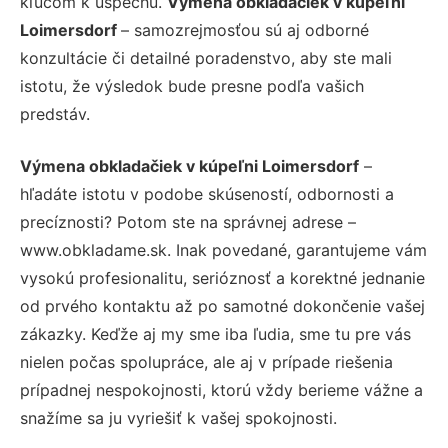
kľúčom k úspechu.
Výmena obkladačiek v kúpeľni
Loimersdorf
– samozrejmosťou sú aj odborné
konzultácie či detailné poradenstvo, aby ste mali
istotu, že výsledok bude presne podľa vašich
predstáv.
Výmena obkladačiek v kúpeľni Loimersdorf
–
hľadáte istotu v podobe skúseností, odbornosti a
precíznosti? Potom ste na správnej adrese –
www.obkladame.sk. Inak povedané, garantujeme vám
vysokú profesionalitu, serióznosť a korektné jednanie
od prvého kontaktu až po samotné dokončenie vašej
zákazky. Keďže aj my sme iba ľudia, sme tu pre vás
nielen počas spolupráce, ale aj v prípade riešenia
prípadnej nespokojnosti, ktorú vždy berieme vážne a
snažíme sa ju vyriešiť k vašej spokojnosti.