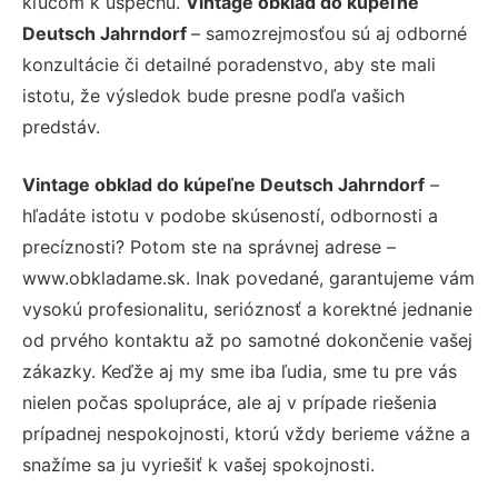
kľúčom k úspechu.
Vintage obklad do kúpeľne
Deutsch Jahrndorf
– samozrejmosťou sú aj odborné
konzultácie či detailné poradenstvo, aby ste mali
istotu, že výsledok bude presne podľa vašich
predstáv.
Vintage obklad do kúpeľne Deutsch Jahrndorf
–
hľadáte istotu v podobe skúseností, odbornosti a
precíznosti? Potom ste na správnej adrese –
www.obkladame.sk. Inak povedané, garantujeme vám
vysokú profesionalitu, serióznosť a korektné jednanie
od prvého kontaktu až po samotné dokončenie vašej
zákazky. Keďže aj my sme iba ľudia, sme tu pre vás
nielen počas spolupráce, ale aj v prípade riešenia
prípadnej nespokojnosti, ktorú vždy berieme vážne a
snažíme sa ju vyriešiť k vašej spokojnosti.