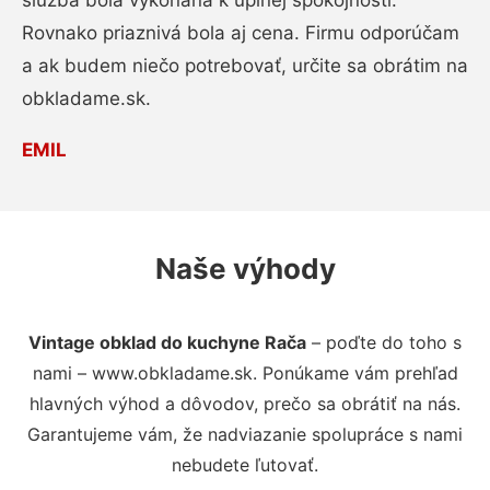
služba bola vykonaná k úplnej spokojnosti.
Rovnako priaznivá bola aj cena. Firmu odporúčam
a ak budem niečo potrebovať, určite sa obrátim na
obkladame.sk.
EMIL
Naše výhody
Vintage obklad do kuchyne Rača
– poďte do toho s
nami – www.obkladame.sk. Ponúkame vám prehľad
hlavných výhod a dôvodov, prečo sa obrátiť na nás.
Garantujeme vám, že nadviazanie spolupráce s nami
nebudete ľutovať.