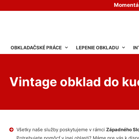
Momentáln
OBKLADAČSKÉ PRÁCE
LEPENIE OBKLADU
IN
Vintage obklad do k
Všetky naše služby poskytujeme v rámci
Západného Sl
Potrebujete pomôcť v inej oblasti? Máme pre vás k dispoz