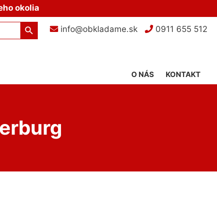
eho okolia
Search Button
info@obkladame.sk
0911 655 512
O NÁS
KONTAKT
terburg