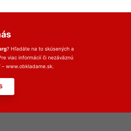
nás
urg
? Hľadáte na to skúsených a
e viac informácií či nezáväznú
ť – www.obkladame.sk.
S