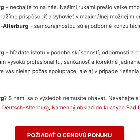
rg
– nechajte to na nás. Našimi rukami prešlo veľké mn
snažíme prispôsobiť a vyhovieť v maximálnej možnej mier
h-Alterburg
– samozrejmosťou sú aj odborné konzultácie 
rg
– hľadáte istotu v podobe skúseností, odbornosti a p
 vysokú profesionalitu, serióznosť a korektné jednan
e vás nielen počas spolupráce, ale aj v prípade riešeni
rg
? S nami sa o výsledok nemusíte obávať. Neváhajte a ko
d Deutsch-Alterburg
,
Kamenný obklad do kuchyne Bad D
POŽIADAŤ O CENOVÚ PONUKU