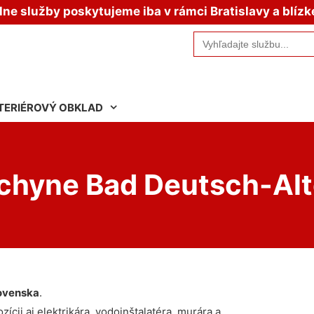
e služby poskytujeme iba v rámci Bratislavy a blízk
Search
for:
TERIÉROVÝ OBKLAD
uchyne Bad Deutsch-Al
ovenska
.
ícii aj elektrikára, vodoinštalatéra, murára a