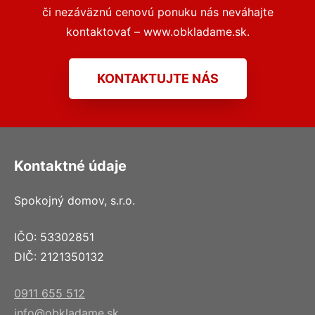
či nezáväznú cenovú ponuku nás neváhajte
kontaktovať – www.obkladame.sk.
KONTAKTUJTE NÁS
Kontaktné údaje
Spokojný domov, s.r.o.
IČO: 53302851
DIČ: 2121350132
0911 655 512
info@obkladame.sk