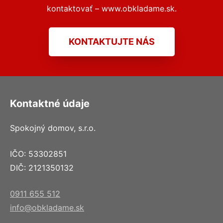
kontaktovať – www.obkladame.sk.
KONTAKTUJTE NÁS
Kontaktné údaje
Spokojný domov, s.r.o.
IČO: 53302851
DIČ: 2121350132
0911 655 512
info@obkladame.sk