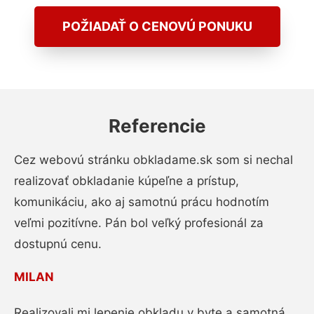
POŽIADAŤ O CENOVÚ PONUKU
Referencie
Cez webovú stránku obkladame.sk som si nechal
realizovať obkladanie kúpeľne a prístup,
komunikáciu, ako aj samotnú prácu hodnotím
veľmi pozitívne. Pán bol veľký profesionál za
dostupnú cenu.
MILAN
Realizovali mi lepenie obkladu v byte a samotná