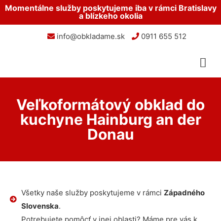
Momentálne služby poskytujeme iba v rámci Bratislavy
a blízkeho okolia
info@obkladame.sk
0911 655 512
Veľkoformátový obklad do
kuchyne Hainburg an der
Donau
Všetky naše služby poskytujeme v rámci
Západného
Slovenska
.
Potrebujete pomôcť v inej oblasti? Máme pre vás k