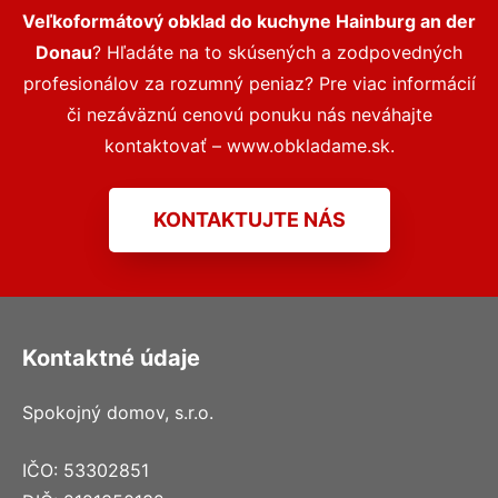
Veľkoformátový obklad do kuchyne Hainburg an der
Donau
? Hľadáte na to skúsených a zodpovedných
profesionálov za rozumný peniaz? Pre viac informácií
či nezáväznú cenovú ponuku nás neváhajte
kontaktovať – www.obkladame.sk.
KONTAKTUJTE NÁS
Kontaktné údaje
Spokojný domov, s.r.o.
IČO: 53302851