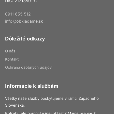
DIČ: 2121350132
0911 655 512
info@obkladame.sk
Dôležité odkazy
O nás
Kontakt
Ochrana osobných údajov
Informácie k službám
Všetky naše služby poskytujeme v rámci Západného
Slovenska.
Potrebujete pomôcť v inej oblasti? Máme pre vás k