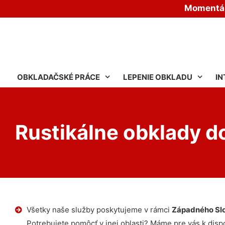
Momentáln
OBKLADAČSKÉ PRÁCE
LEPENIE OBKLADU
IN
Rustikálne obklady d
Všetky naše služby poskytujeme v rámci
Západného Sl
Potrebujete pomôcť v inej oblasti? Máme pre vás k dispoz