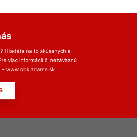
nás
v
? Hľadáte na to skúsených a
e viac informácií či nezáväznú
ť – www.obkladame.sk.
S