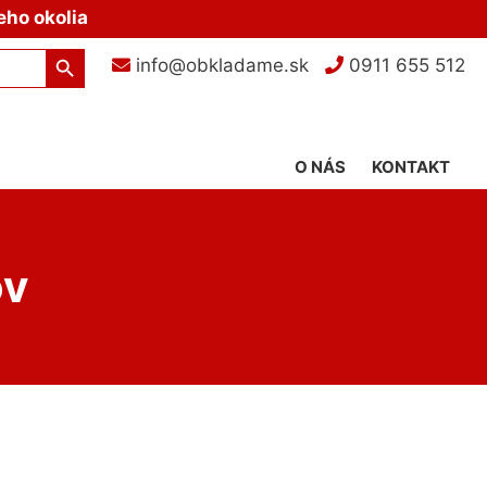
eho okolia
Search Button
info@obkladame.sk
0911 655 512
O NÁS
KONTAKT
ov