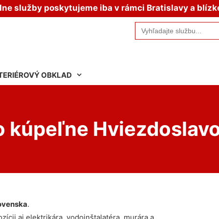
e služby poskytujeme iba v rámci Bratislavy a blízk
Search
for:
TERIÉROVÝ OBKLAD
o kúpeľne Hviezdoslav
ovenska
.
ícii aj elektrikára, vodoinštalatéra, murára a