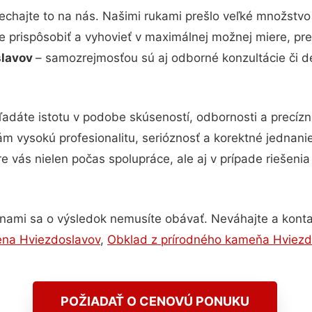
echajte to na nás. Našimi rukami prešlo veľké množstvo
e prispôsobiť a vyhovieť v maximálnej možnej miere, pre
slavov
– samozrejmosťou sú aj odborné konzultácie či de
ľadáte istotu v podobe skúseností, odbornosti a precízn
 vysokú profesionalitu, serióznosť a korektné jednan
e vás nielen počas spolupráce, ale aj v prípade riešeni
 nami sa o výsledok nemusíte obávať. Neváhajte a kontaktu
ena Hviezdoslavov
,
Obklad z prírodného kameňa Hviezd
POŽIADAŤ O CENOVÚ PONUKU