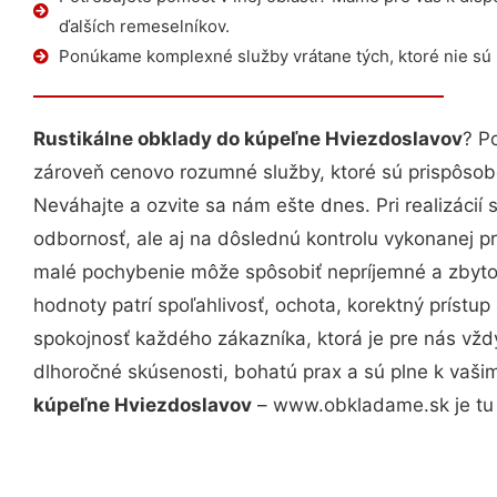
ďalších remeselníkov.
Ponúkame komplexné služby vrátane tých, ktoré nie sú
Rustikálne obklady do kúpeľne Hviezdoslavov
? P
zároveň cenovo rozumné služby, ktoré sú prispôso
Neváhajte a ozvite sa nám ešte dnes. Pri realizácií
odbornosť, ale aj na dôslednú kontrolu vykonanej p
malé pochybenie môže spôsobiť nepríjemné a zbyto
hodnoty patrí spoľahlivosť, ochota, korektný príst
spokojnosť každého zákazníka, ktorá je pre nás vžd
dlhoročné skúsenosti, bohatú prax a sú plne k vaš
kúpeľne Hviezdoslavov
– www.obkladame.sk je tu 