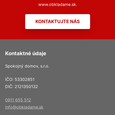
www.obkladame.sk.
KONTAKTUJTE NÁS
Kontaktné údaje
Spokojný domov, s.r.o.
IČO: 53302851
DIČ: 2121350132
0911 655 512
info@obkladame.sk