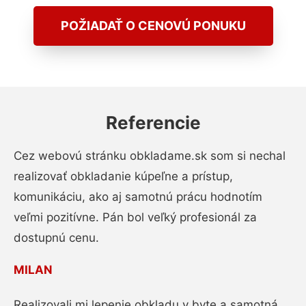
POŽIADAŤ O CENOVÚ PONUKU
Referencie
Cez webovú stránku obkladame.sk som si nechal
realizovať obkladanie kúpeľne a prístup,
komunikáciu, ako aj samotnú prácu hodnotím
veľmi pozitívne. Pán bol veľký profesionál za
dostupnú cenu.
MILAN
Realizovali mi lepenie obkladu v byte a samotná