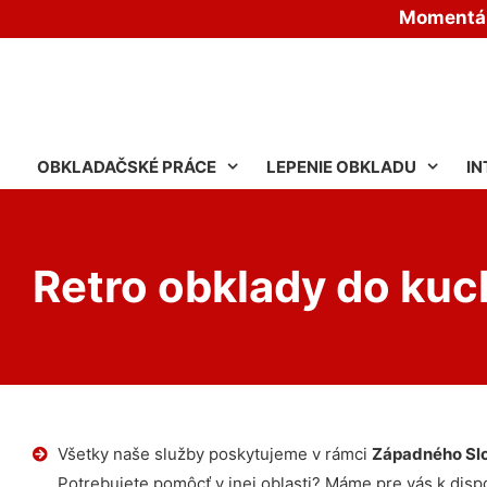
Momentáln
OBKLADAČSKÉ PRÁCE
LEPENIE OBKLADU
IN
Retro obklady do kuc
Všetky naše služby poskytujeme v rámci
Západného Sl
Potrebujete pomôcť v inej oblasti? Máme pre vás k dispoz