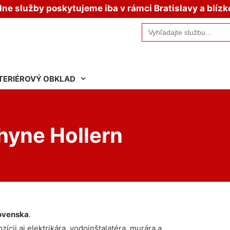
e služby poskytujeme iba v rámci Bratislavy a blízk
Search
for:
TERIÉROVÝ OBKLAD
hyne Hollern
ovenska
.
ícii aj elektrikára, vodoinštalatéra, murára a