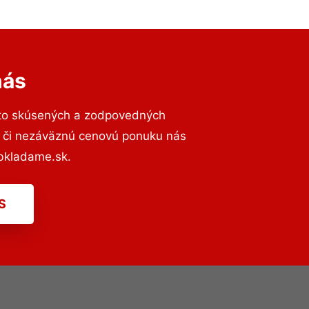
nás
 to skúsených a zodpovedných
ií či nezáväznú cenovú ponuku nás
bkladame.sk.
S