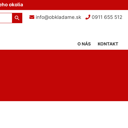
eho okolia
Search Button
info@obkladame.sk
0911 655 512
O NÁS
KONTAKT