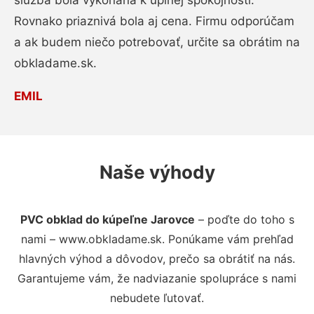
služba bola vykonaná k úplnej spokojnosti.
Rovnako priaznivá bola aj cena. Firmu odporúčam
a ak budem niečo potrebovať, určite sa obrátim na
obkladame.sk.
EMIL
Naše výhody
PVC obklad do kúpeľne Jarovce
– poďte do toho s
nami – www.obkladame.sk. Ponúkame vám prehľad
hlavných výhod a dôvodov, prečo sa obrátiť na nás.
Garantujeme vám, že nadviazanie spolupráce s nami
nebudete ľutovať.