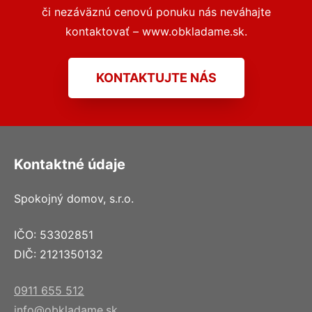
či nezáväznú cenovú ponuku nás neváhajte
kontaktovať – www.obkladame.sk.
KONTAKTUJTE NÁS
Kontaktné údaje
Spokojný domov, s.r.o.
IČO: 53302851
DIČ: 2121350132
0911 655 512
info@obkladame.sk