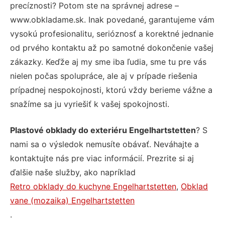
precíznosti? Potom ste na správnej adrese –
www.obkladame.sk. Inak povedané, garantujeme vám
vysokú profesionalitu, serióznosť a korektné jednanie
od prvého kontaktu až po samotné dokončenie vašej
zákazky. Keďže aj my sme iba ľudia, sme tu pre vás
nielen počas spolupráce, ale aj v prípade riešenia
prípadnej nespokojnosti, ktorú vždy berieme vážne a
snažíme sa ju vyriešiť k vašej spokojnosti.
Plastové obklady do exteriéru Engelhartstetten
? S
nami sa o výsledok nemusíte obávať. Neváhajte a
kontaktujte nás pre viac informácií. Prezrite si aj
ďalšie naše služby, ako napríklad
Retro obklady do kuchyne Engelhartstetten
,
Obklad
vane (mozaika) Engelhartstetten
.