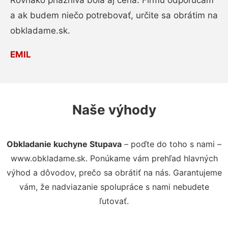
Rovnako priaznivá bola aj cena. Firmu odporúčam
a ak budem niečo potrebovať, určite sa obrátim na
obkladame.sk.
EMIL
Naše výhody
Obkladanie kuchyne Stupava
– poďte do toho s nami –
www.obkladame.sk. Ponúkame vám prehľad hlavných
výhod a dôvodov, prečo sa obrátiť na nás. Garantujeme
vám, že nadviazanie spolupráce s nami nebudete
ľutovať.