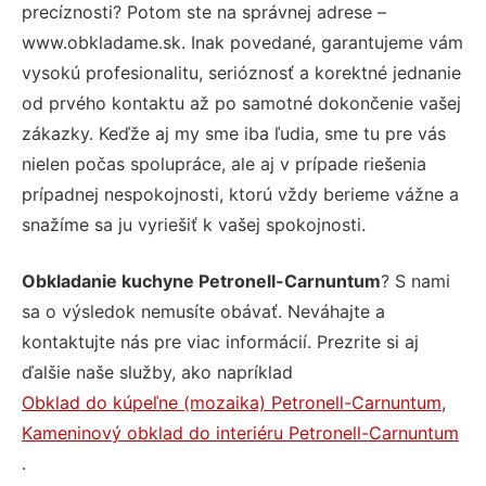
precíznosti? Potom ste na správnej adrese –
www.obkladame.sk. Inak povedané, garantujeme vám
vysokú profesionalitu, serióznosť a korektné jednanie
od prvého kontaktu až po samotné dokončenie vašej
zákazky. Keďže aj my sme iba ľudia, sme tu pre vás
nielen počas spolupráce, ale aj v prípade riešenia
prípadnej nespokojnosti, ktorú vždy berieme vážne a
snažíme sa ju vyriešiť k vašej spokojnosti.
Obkladanie kuchyne Petronell-Carnuntum
? S nami
sa o výsledok nemusíte obávať. Neváhajte a
kontaktujte nás pre viac informácií. Prezrite si aj
ďalšie naše služby, ako napríklad
Obklad do kúpeľne (mozaika) Petronell-Carnuntum
,
Kameninový obklad do interiéru Petronell-Carnuntum
.