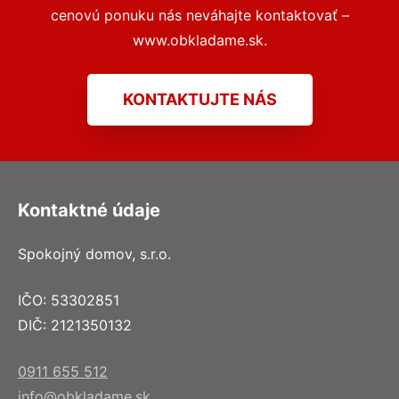
cenovú ponuku nás neváhajte kontaktovať –
www.obkladame.sk.
KONTAKTUJTE NÁS
Kontaktné údaje
Spokojný domov, s.r.o.
IČO: 53302851
DIČ: 2121350132
0911 655 512
info@obkladame.sk