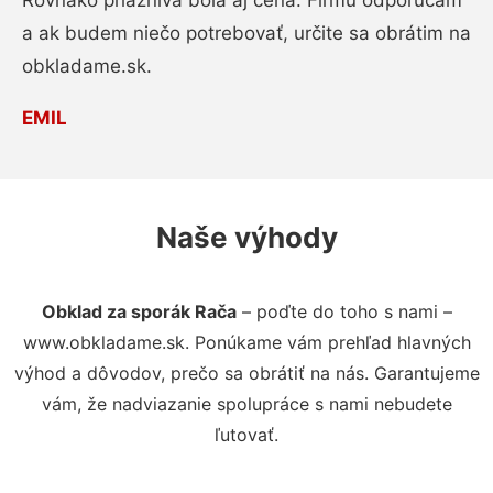
Rovnako priaznivá bola aj cena. Firmu odporúčam
a ak budem niečo potrebovať, určite sa obrátim na
obkladame.sk.
EMIL
Naše výhody
Obklad za sporák Rača
– poďte do toho s nami –
www.obkladame.sk. Ponúkame vám prehľad hlavných
výhod a dôvodov, prečo sa obrátiť na nás. Garantujeme
vám, že nadviazanie spolupráce s nami nebudete
ľutovať.