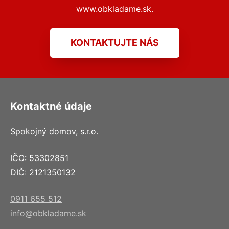
www.obkladame.sk.
KONTAKTUJTE NÁS
Kontaktné údaje
Spokojný domov, s.r.o.
IČO: 53302851
DIČ: 2121350132
0911 655 512
info@obkladame.sk