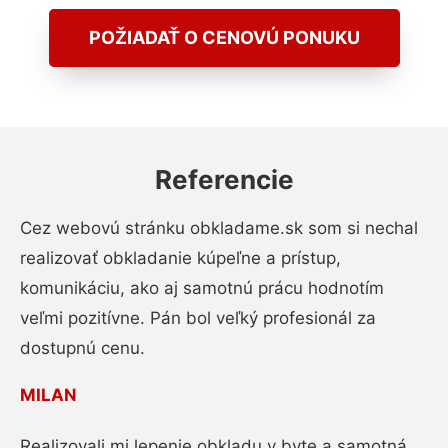
POŽIADAŤ O CENOVÚ PONUKU
Referencie
Cez webovú stránku obkladame.sk som si nechal
realizovať obkladanie kúpeľne a prístup,
komunikáciu, ako aj samotnú prácu hodnotím
veľmi pozitívne. Pán bol veľký profesionál za
dostupnú cenu.
MILAN
Realizovali mi lepenie obkladu v byte a samotná