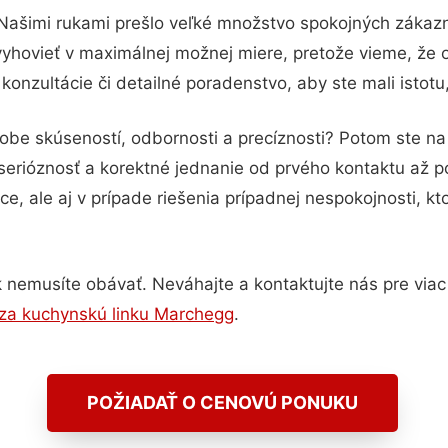
 Našimi rukami prešlo veľké množstvo spokojných zákazní
vyhovieť v maximálnej možnej miere, pretože vieme, že 
onzultácie či detailné poradenstvo, aby ste mali istot
dobe skúseností, odbornosti a precíznosti? Potom ste 
serióznosť a korektné jednanie od prvého kontaktu až 
e, ale aj v prípade riešenia prípadnej nespokojnosti, kt
 nemusíte obávať. Neváhajte a kontaktujte nás pre viac i
za kuchynskú linku Marchegg
.
POŽIADAŤ O CENOVÚ PONUKU