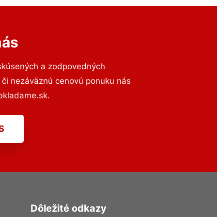
nás
 skúsených a zodpovedných
ií či nezáväznú cenovú ponuku nás
bkladame.sk.
S
Dôležité odkazy