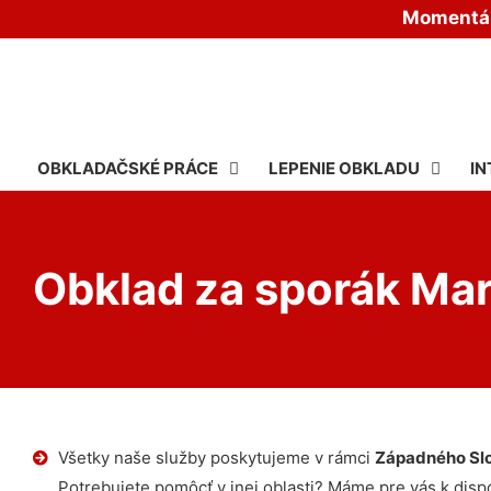
Momentáln
OBKLADAČSKÉ PRÁCE
LEPENIE OBKLADU
IN
Obklad za sporák Ma
Všetky naše služby poskytujeme v rámci
Západného Sl
Potrebujete pomôcť v inej oblasti? Máme pre vás k dispoz