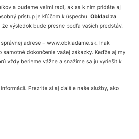
kov a budeme veľmi radi, ak sa k nim pridáte aj
osobný prístup je kľúčom k úspechu.
Obklad za
u, že výsledok bude presne podľa vašich predstáv.
na správnej adrese – www.obkladame.sk. Inak
po samotné dokončenie vašej zákazky. Keďže aj my
orú vždy berieme vážne a snažíme sa ju vyriešiť k
nformácií. Prezrite si aj ďalšie naše služby, ako