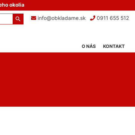
eho okolia
Search Button
info@obkladame.sk
0911 655 512
O NÁS
KONTAKT