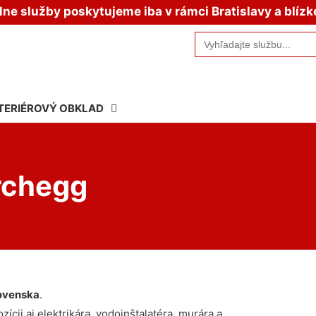
e služby poskytujeme iba v rámci Bratislavy a blízk
Search
for:
TERIÉROVÝ OBKLAD
rchegg
ovenska
.
ícii aj elektrikára, vodoinštalatéra, murára a