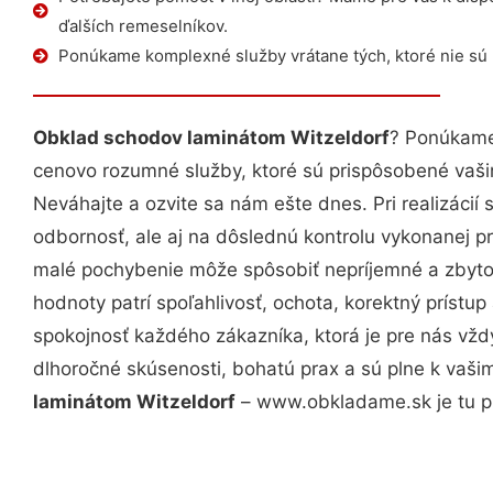
ďalších remeselníkov.
Ponúkame komplexné služby vrátane tých, ktoré nie sú
Obklad schodov laminátom Witzeldorf
? Ponúkame 
cenovo rozumné služby, ktoré sú prispôsobené vaš
Neváhajte a ozvite sa nám ešte dnes. Pri realizácií
odbornosť, ale aj na dôslednú kontrolu vykonanej p
malé pochybenie môže spôsobiť nepríjemné a zbyto
hodnoty patrí spoľahlivosť, ochota, korektný príst
spokojnosť každého zákazníka, ktorá je pre nás vžd
dlhoročné skúsenosti, bohatú prax a sú plne k vaš
laminátom Witzeldorf
– www.obkladame.sk je tu p