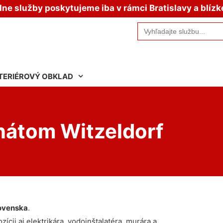
e služby poskytujeme iba v rámci Bratislavy a blízk
Search
for:
TERIÉROVÝ OBKLAD
nátom Witzeldorf
ovenska
.
ícii aj elektrikára, vodoinštalatéra, murára a