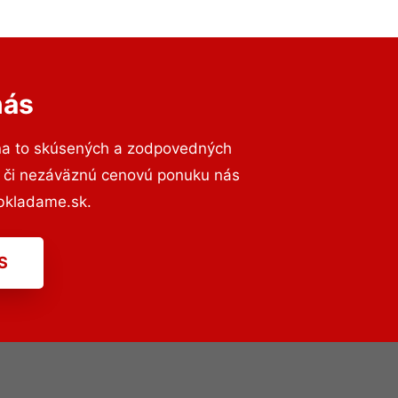
nás
na to skúsených a zodpovedných
ií či nezáväznú cenovú ponuku nás
bkladame.sk.
S