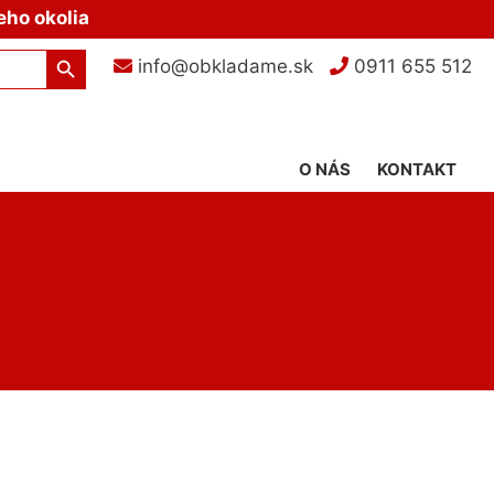
eho okolia
Search Button
info@obkladame.sk
0911 655 512
O NÁS
KONTAKT