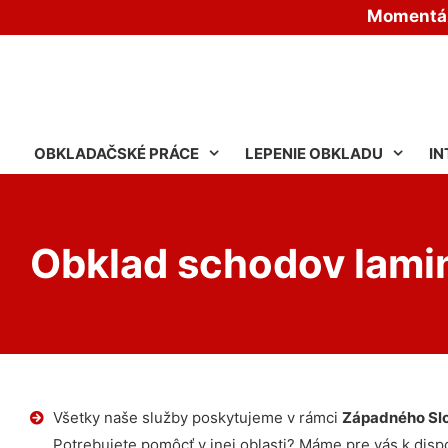
Momentáln
OBKLADAČSKÉ PRÁCE
LEPENIE OBKLADU
IN
Obklad schodov lami
Všetky naše služby poskytujeme v rámci
Západného Sl
Potrebujete pomôcť v inej oblasti? Máme pre vás k dispoz