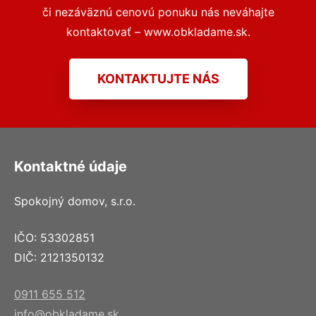
či nezáväznú cenovú ponuku nás neváhajte
kontaktovať – www.obkladame.sk.
KONTAKTUJTE NÁS
Kontaktné údaje
Spokojný domov, s.r.o.
IČO: 53302851
DIČ: 2121350132
0911 655 512
info@obkladame.sk