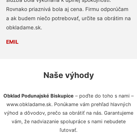
služba bola vykonaná k úplnej spokojnosti.
Rovnako priaznivá bola aj cena. Firmu odporúčam
a ak budem niečo potrebovať, určite sa obrátim na
obkladame.sk.
EMIL
Naše výhody
Obklad Podunajské Biskupice
– poďte do toho s nami –
www.obkladame.sk. Ponúkame vám prehľad hlavných
výhod a dôvodov, prečo sa obrátiť na nás. Garantujeme
vám, že nadviazanie spolupráce s nami nebudete
ľutovať.