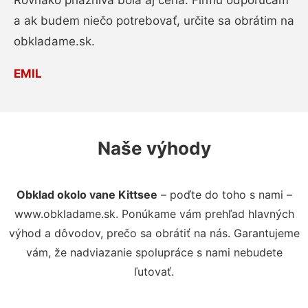
Rovnako priaznivá bola aj cena. Firmu odporúčam
a ak budem niečo potrebovať, určite sa obrátim na
obkladame.sk.
EMIL
Naše výhody
Obklad okolo vane Kittsee
– poďte do toho s nami –
www.obkladame.sk. Ponúkame vám prehľad hlavných
výhod a dôvodov, prečo sa obrátiť na nás. Garantujeme
vám, že nadviazanie spolupráce s nami nebudete
ľutovať.