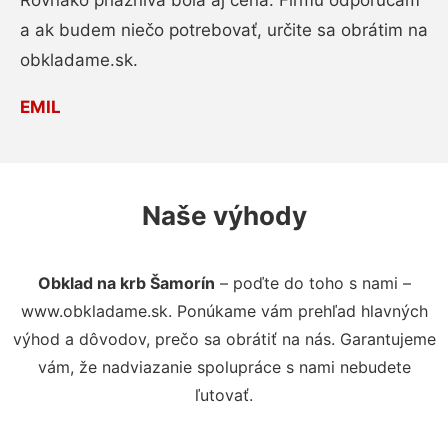
Rovnako priaznivá bola aj cena. Firmu odporúčam
a ak budem niečo potrebovať, určite sa obrátim na
obkladame.sk.
EMIL
Naše výhody
Obklad na krb Šamorín
– poďte do toho s nami –
www.obkladame.sk. Ponúkame vám prehľad hlavných
výhod a dôvodov, prečo sa obrátiť na nás. Garantujeme
vám, že nadviazanie spolupráce s nami nebudete
ľutovať.