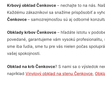
Krbový obklad Čenkovce
– nechajte to na nás. Naš
Každému zákazníkovi sa snažíme prispôsobiť a vyho
Čenkovce
– samozrejmosťou sú aj odborné konzultác
Obklady krbov Čenkovce
– hľadáte istotu v podob
povedané, garantujeme vám vysokú profesionalitu, 
sme iba ľudia, sme tu pre vás nielen počas spoluprác
vašej spokojnosti.
Obklad na krb Čenkovce
? S nami sa o výsledok nem
napríklad
Vinylový obklad na stenu Čenkovce
,
Obkl