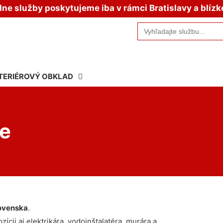
e služby poskytujeme iba v rámci Bratislavy a blízk
Search
for:
TERIÉROVÝ OBKLAD
e
ovenska
.
ícii aj elektrikára, vodoinštalatéra, murára a