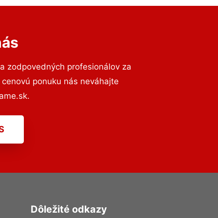
nás
 a zodpovedných profesionálov za
ú cenovú ponuku nás neváhajte
ame.sk.
S
Dôležité odkazy