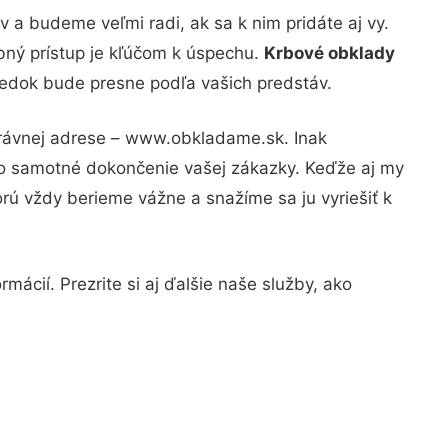
 a budeme veľmi radi, ak sa k nim pridáte aj vy.
bný prístup je kľúčom k úspechu.
Krbové obklady
sledok bude presne podľa vašich predstáv.
právnej adrese – www.obkladame.sk. Inak
po samotné dokončenie vašej zákazky. Keďže aj my
orú vždy berieme vážne a snažíme sa ju vyriešiť k
mácií. Prezrite si aj ďalšie naše služby, ako