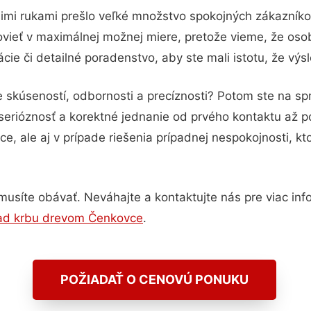
imi rukami prešlo veľké množstvo spokojných zákazníkov
vieť v maximálnej možnej miere, pretože vieme, že oso
ie či detailné poradenstvo, aby ste mali istotu, že vý
e skúseností, odbornosti a precíznosti? Potom ste na s
serióznosť a korektné jednanie od prvého kontaktu až 
e, ale aj v prípade riešenia prípadnej nespokojnosti, kt
usíte obávať. Neváhajte a kontaktujte nás pre viac infor
ad krbu drevom Čenkovce
.
POŽIADAŤ O CENOVÚ PONUKU