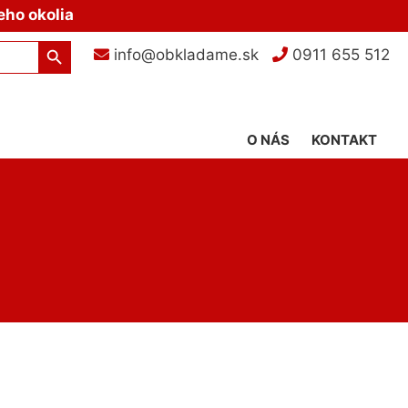
eho okolia
Search Button
info@obkladame.sk
0911 655 512
O NÁS
KONTAKT