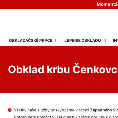
Momentáln
OBKLADAČSKÉ PRÁCE
LEPENIE OBKLADU
IN
Obklad krbu Čenkovc
Všetky naše služby poskytujeme v rámci
Západného Sl
Potrebujete pomôcť v inej oblasti? Máme pre vás k dispoz