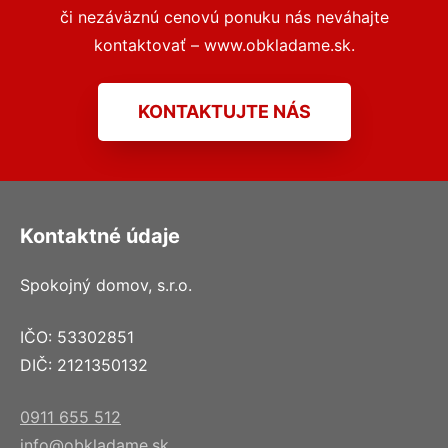
či nezáväznú cenovú ponuku nás neváhajte
kontaktovať – www.obkladame.sk.
KONTAKTUJTE NÁS
Kontaktné údaje
Spokojný domov, s.r.o.
IČO: 53302851
DIČ: 2121350132
0911 655 512
info@obkladame.sk