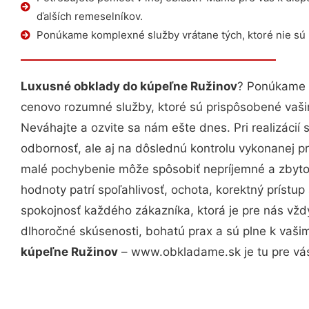
ďalších remeselníkov.
Ponúkame komplexné služby vrátane tých, ktoré nie sú
Luxusné obklady do kúpeľne Ružinov
? Ponúkame v
cenovo rozumné služby, ktoré sú prispôsobené vaš
Neváhajte a ozvite sa nám ešte dnes. Pri realizácií
odbornosť, ale aj na dôslednú kontrolu vykonanej p
malé pochybenie môže spôsobiť nepríjemné a zbyto
hodnoty patrí spoľahlivosť, ochota, korektný príst
spokojnosť každého zákazníka, ktorá je pre nás vžd
dlhoročné skúsenosti, bohatú prax a sú plne k vaš
kúpeľne Ružinov
– www.obkladame.sk je tu pre vá