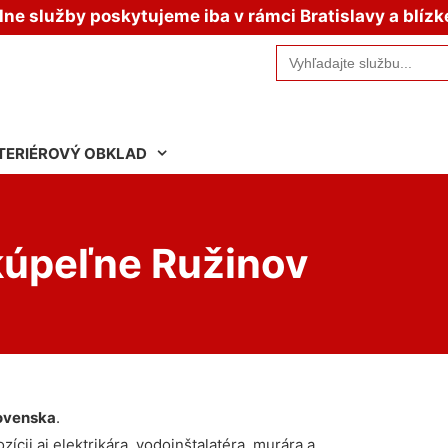
e služby poskytujeme iba v rámci Bratislavy a blízk
Search
for:
TERIÉROVÝ OBKLAD
kúpeľne Ružinov
ovenska
.
ícii aj elektrikára, vodoinštalatéra, murára a