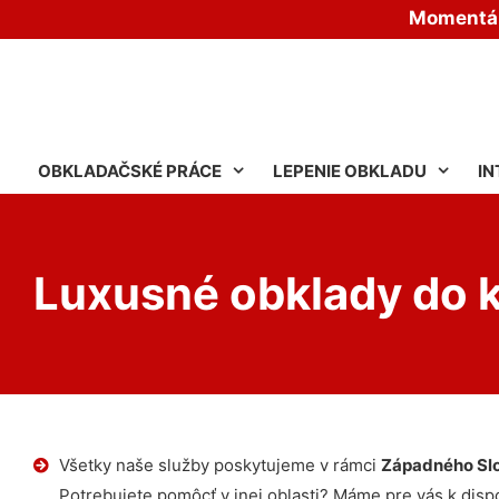
Momentáln
OBKLADAČSKÉ PRÁCE
LEPENIE OBKLADU
IN
Luxusné obklady do 
Všetky naše služby poskytujeme v rámci
Západného Sl
Potrebujete pomôcť v inej oblasti? Máme pre vás k dispoz