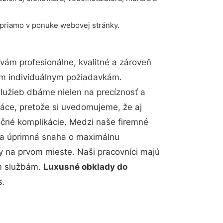
 priamo v ponuke webovej stránky.
ám profesionálne, kvalitné a zároveň
im individuálnym požiadavkám.
 služieb dbáme nielen na precíznosť a
ráce, pretože si uvedomujeme, že aj
čné komplikácie. Medzi naše firemné
up a úprimná snaha o maximálnu
y na prvom mieste. Naši pracovníci majú
im službám.
Luxusné obklady do
s.