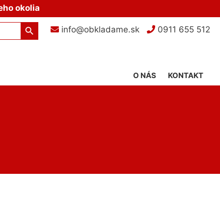
eho okolia
Search Button
info@obkladame.sk
0911 655 512
O NÁS
KONTAKT