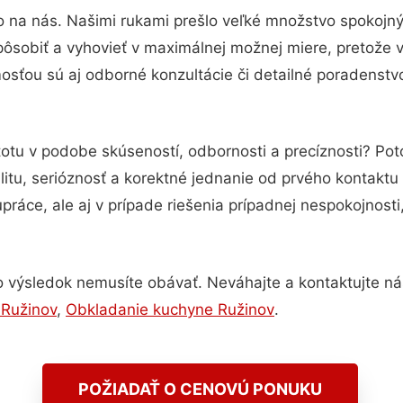
o na nás. Našimi rukami prešlo veľké množstvo spokojn
pôsobiť a vyhovieť v maximálnej možnej miere, pretože 
sťou sú aj odborné konzultácie či detailné poradenstvo
totu v podobe skúseností, odbornosti a precíznosti? P
itu, serióznosť a korektné jednanie od prvého kontakt
práce, ale aj v prípade riešenia prípadnej nespokojnosti
 výsledok nemusíte obávať. Neváhajte a kontaktujte nás p
 Ružinov
,
Obkladanie kuchyne Ružinov
.
POŽIADAŤ O CENOVÚ PONUKU