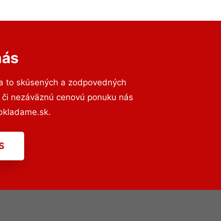
nás
a to skúsených a zodpovedných
ií či nezáväznú cenovú ponuku nás
bkladame.sk.
S