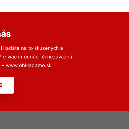
nás
 Hľadáte na to skúsených a
e viac informácií či nezáväznú
ť – www.obkladame.sk.
S