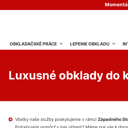
Momentáln
OBKLADAČSKÉ PRÁCE
LEPENIE OBKLADU
IN
Luxusné obklady do 
Všetky naše služby poskytujeme v rámci
Západného Sl
Potrebujete pomôcť v inej oblasti? Máme pre vás k dispoz