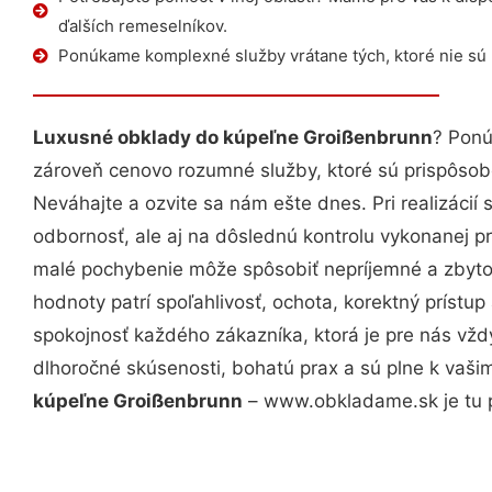
ďalších remeselníkov.
Ponúkame komplexné služby vrátane tých, ktoré nie sú
Luxusné obklady do kúpeľne Groißenbrunn
? Ponú
zároveň cenovo rozumné služby, ktoré sú prispôso
Neváhajte a ozvite sa nám ešte dnes. Pri realizácií
odbornosť, ale aj na dôslednú kontrolu vykonanej p
malé pochybenie môže spôsobiť nepríjemné a zbyto
hodnoty patrí spoľahlivosť, ochota, korektný príst
spokojnosť každého zákazníka, ktorá je pre nás vžd
dlhoročné skúsenosti, bohatú prax a sú plne k vaš
kúpeľne Groißenbrunn
– www.obkladame.sk je tu p