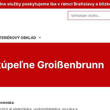
e služby poskytujeme iba v rámci Bratislavy a blízk
Search
for:
TERIÉROVÝ OBKLAD
kúpeľne Groißenbrunn
ovenska
.
ícii aj elektrikára, vodoinštalatéra, murára a