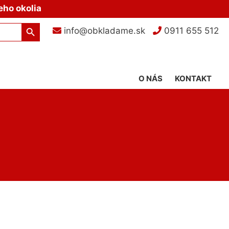
eho okolia
Search Button
info@obkladame.sk
0911 655 512
O NÁS
KONTAKT