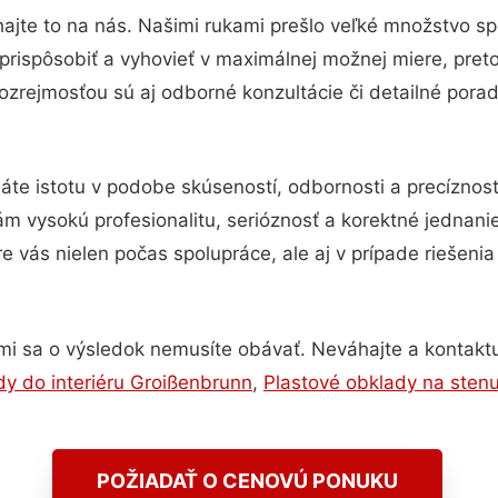
ajte to na nás. Našimi rukami prešlo veľké množstvo s
prispôsobiť a vyhovieť v maximálnej možnej miere, pret
zrejmosťou sú aj odborné konzultácie či detailné porad
áte istotu v podobe skúseností, odbornosti a precíznos
 vysokú profesionalitu, serióznosť a korektné jednan
e vás nielen počas spolupráce, ale aj v prípade riešeni
mi sa o výsledok nemusíte obávať. Neváhajte a kontaktujte
y do interiéru Groißenbrunn
,
Plastové obklady na sten
POŽIADAŤ O CENOVÚ PONUKU