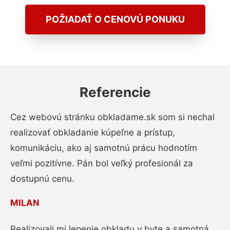
POŽIADAŤ O CENOVÚ PONUKU
Referencie
Cez webovú stránku obkladame.sk som si nechal
realizovať obkladanie kúpeľne a prístup,
komunikáciu, ako aj samotnú prácu hodnotím
veľmi pozitívne. Pán bol veľký profesionál za
dostupnú cenu.
MILAN
Realizovali mi lepenie obkladu v byte a samotná