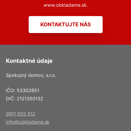
www.obkladame.sk.
KONTAKTUJTE NÁS
Kontaktné údaje
Spokojný domov, s.r.o.
IČO: 53302851
DIČ: 2121350132
0911 655 512
info@obkladame.sk