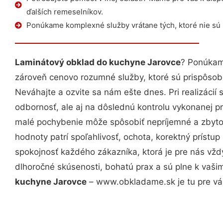
ďalších remeselníkov.
Ponúkame komplexné služby vrátane tých, ktoré nie sú
Laminátový obklad do kuchyne Jarovce
? Ponúkame
zároveň cenovo rozumné služby, ktoré sú prispôso
Neváhajte a ozvite sa nám ešte dnes. Pri realizácií
odbornosť, ale aj na dôslednú kontrolu vykonanej p
malé pochybenie môže spôsobiť nepríjemné a zbyto
hodnoty patrí spoľahlivosť, ochota, korektný príst
spokojnosť každého zákazníka, ktorá je pre nás vžd
dlhoročné skúsenosti, bohatú prax a sú plne k vaš
kuchyne Jarovce
– www.obkladame.sk je tu pre vá