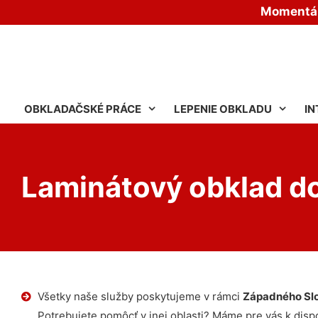
Momentáln
OBKLADAČSKÉ PRÁCE
LEPENIE OBKLADU
IN
Laminátový obklad d
Všetky naše služby poskytujeme v rámci
Západného Sl
Potrebujete pomôcť v inej oblasti? Máme pre vás k dispoz