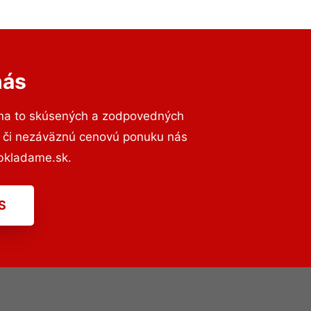
nás
 na to skúsených a zodpovedných
ií či nezáväznú cenovú ponuku nás
bkladame.sk.
S