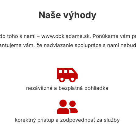
Naše výhody
do toho s nami – www.obkladame.sk. Ponúkame vám pre
antujeme vám, že nadviazanie spolupráce s nami nebude
nezáväzná a bezplatná obhliadka
korektný prístup a zodpovednosť za služby