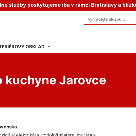
e služby poskytujeme iba v rámci Bratislavy a blízk
Search
for:
TERIÉROVÝ OBKLAD
o kuchyne Jarovce
ovenska
.
ícii aj elektrikára, vodoinštalatéra, murára a