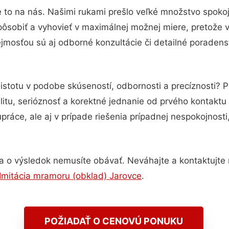
 to na nás. Našimi rukami prešlo veľké množstvo spoko
pôsobiť a vyhovieť v maximálnej možnej miere, pretože 
jmosťou sú aj odborné konzultácie či detailné poradenst
istotu v podobe skúseností, odbornosti a precíznosti?
itu, serióznosť a korektné jednanie od prvého kontakt
práce, ale aj v prípade riešenia prípadnej nespokojnosti
a o výsledok nemusíte obávať. Neváhajte a kontaktujte ná
Imitácia mramoru (obklad) Jarovce
.
POŽIADAŤ O CENOVÚ PONUKU