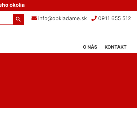
eho okolia
Search Button
info@obkladame.sk
0911 655 512
O NÁS
KONTAKT