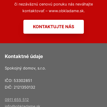
či nezáväznú cenovú ponuku nás neváhajte
kontaktovať – www.obkladame.sk.
KONTAKTUJTE NÁS
Kontaktné údaje
Spokojný domov, s.r.o.
IČO: 53302851
DIČ: 2121350132
0911 655 512
info@obkladame.sk