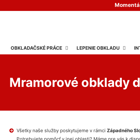
Momentáln
OBKLADAČSKÉ PRÁCE
LEPENIE OBKLADU
IN
Mramorové obklady d
Všetky naše služby poskytujeme v rámci
Západného Sl
Potrebujete pomôcť v inej oblasti? Máme pre vás k dispoz