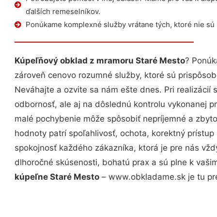
ďalších remeselníkov.
Ponúkame komplexné služby vrátane tých, ktoré nie sú
Kúpeľňový obklad z mramoru Staré Mesto
? Ponúk
zároveň cenovo rozumné služby, ktoré sú prispôso
Neváhajte a ozvite sa nám ešte dnes. Pri realizácií
odbornosť, ale aj na dôslednú kontrolu vykonanej p
malé pochybenie môže spôsobiť nepríjemné a zbyto
hodnoty patrí spoľahlivosť, ochota, korektný príst
spokojnosť každého zákazníka, ktorá je pre nás vžd
dlhoročné skúsenosti, bohatú prax a sú plne k vaš
kúpeľne Staré Mesto
– www.obkladame.sk je tu pr