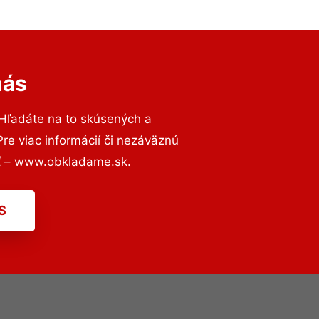
nás
 Hľadáte na to skúsených a
e viac informácií či nezáväznú
ť – www.obkladame.sk.
S