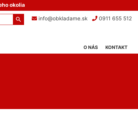
eho okolia
Search Button
info@obkladame.sk
0911 655 512
O NÁS
KONTAKT