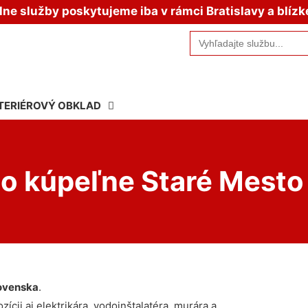
e služby poskytujeme iba v rámci Bratislavy a blízk
Search
for:
TERIÉROVÝ OBKLAD
o kúpeľne Staré Mesto
ovenska
.
ícii aj elektrikára, vodoinštalatéra, murára a