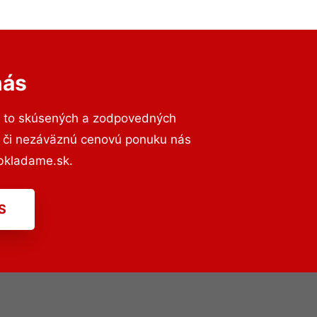
nás
a to skúsených a zodpovedných
ií či nezáväznú cenovú ponuku nás
bkladame.sk.
S