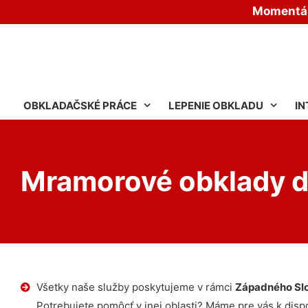
Momentáln
OBKLADAČSKÉ PRÁCE
LEPENIE OBKLADU
IN
Mramorové obklady d
Všetky naše služby poskytujeme v rámci
Západného Sl
Potrebujete pomôcť v inej oblasti? Máme pre vás k dispoz