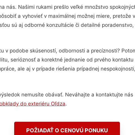
na nás. Našimi rukami prešlo veľké množstvo spokojnýc
pôsobiť a vyhovieť v maximálnej možnej miere, pretože 
ťou sú aj odborné konzultácie či detailné poradenstvo, 
otu v podobe skúseností, odbornosti a precíznosti? Pot
itu, serióznosť a korektné jednanie od prvého kontakt
práce, ale aj v prípade riešenia prípadnej nespokojnosti
výsledok nemusíte obávať. Neváhajte a kontaktujte nás pre
obklady do exteriéru Oľdza
.
POŽIADAŤ O CENOVÚ PONUKU