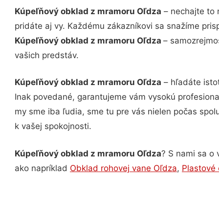
Kúpeľňový obklad z mramoru Oľdza
– nechajte to 
pridáte aj vy. Každému zákazníkovi sa snažíme pris
Kúpeľňový obklad z mramoru Oľdza
– samozrejmos
vašich predstáv.
Kúpeľňový obklad z mramoru Oľdza
– hľadáte ist
Inak povedané, garantujeme vám vysokú profesional
my sme iba ľudia, sme tu pre vás nielen počas spolu
k vašej spokojnosti.
Kúpeľňový obklad z mramoru Oľdza
? S nami sa o 
ako napríklad
Obklad rohovej vane Oľdza
,
Plastové 