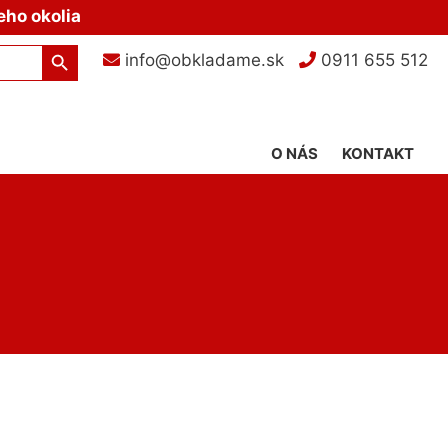
eho okolia
Search Button
info@obkladame.sk
0911 655 512
O NÁS
KONTAKT