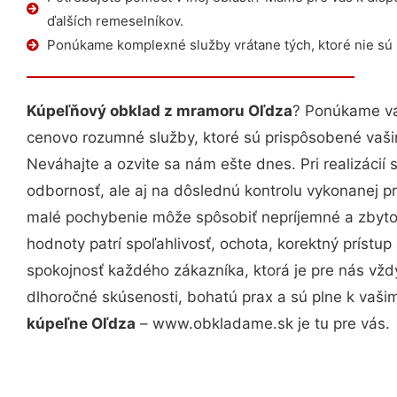
ďalších remeselníkov.
Ponúkame komplexné služby vrátane tých, ktoré nie sú
Kúpeľňový obklad z mramoru Oľdza
? Ponúkame vá
cenovo rozumné služby, ktoré sú prispôsobené vaš
Neváhajte a ozvite sa nám ešte dnes. Pri realizácií
odbornosť, ale aj na dôslednú kontrolu vykonanej p
malé pochybenie môže spôsobiť nepríjemné a zbyto
hodnoty patrí spoľahlivosť, ochota, korektný príst
spokojnosť každého zákazníka, ktorá je pre nás vžd
dlhoročné skúsenosti, bohatú prax a sú plne k vaš
kúpeľne Oľdza
– www.obkladame.sk je tu pre vás.