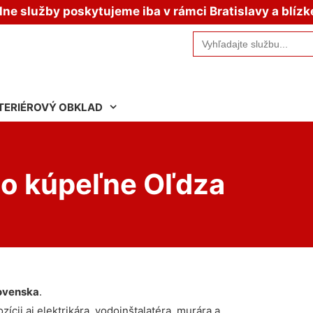
e služby poskytujeme iba v rámci Bratislavy a blízk
Search
for:
TERIÉROVÝ OBKLAD
o kúpeľne Oľdza
ovenska
.
ícii aj elektrikára, vodoinštalatéra, murára a