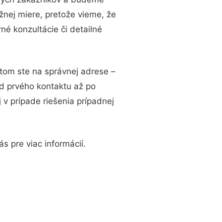
žnej miere, pretože vieme, že
é konzultácie či detailné
otom ste na správnej adrese –
d prvého kontaktu až po
 v prípade riešenia prípadnej
s pre viac informácií.