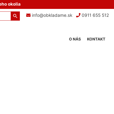
eho okolia
Search Button
info@obkladame.sk
0911 655 512
O NÁS
KONTAKT