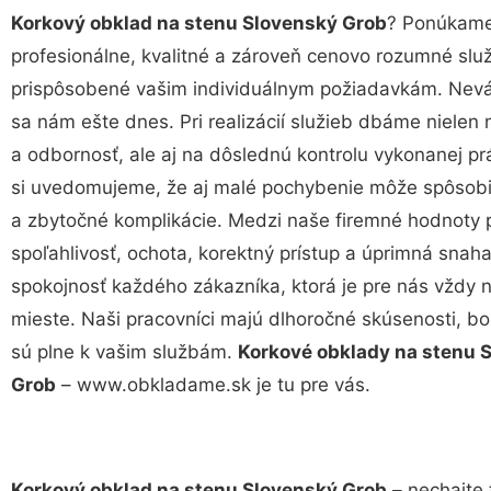
Korkový obklad na stenu Slovenský Grob
? Ponúkam
profesionálne, kvalitné a zároveň cenovo rozumné služ
prispôsobené vašim individuálnym požiadavkám. Neváh
sa nám ešte dnes. Pri realizácií služieb dbáme nielen 
a odbornosť, ale aj na dôslednú kontrolu vykonanej pr
si uvedomujeme, že aj malé pochybenie môže spôsobi
a zbytočné komplikácie. Medzi naše firemné hodnoty p
spoľahlivosť, ochota, korektný prístup a úprimná sna
spokojnosť každého zákazníka, ktorá je pre nás vždy 
mieste. Naši pracovníci majú dlhoročné skúsenosti, bo
sú plne k vašim službám.
Korkové obklady na stenu 
Grob
– www.obkladame.sk je tu pre vás.
Korkový obklad na stenu Slovenský Grob
– nechajte 