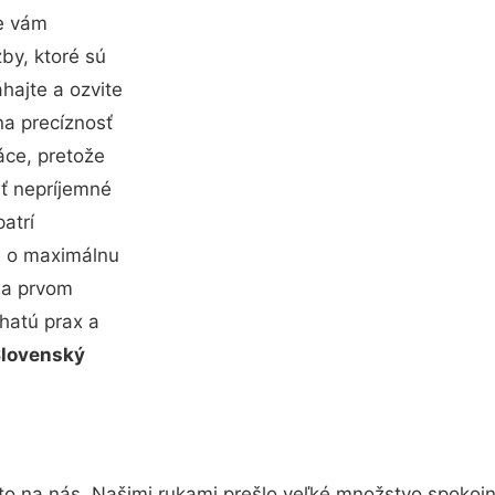
e vám
by, ktoré sú
ajte a ozvite
na precíznosť
áce, pretože
ť nepríjemné
atrí
ha o maximálnu
na prvom
hatú prax a
Slovenský
to na nás. Našimi rukami prešlo veľké množstvo spoko