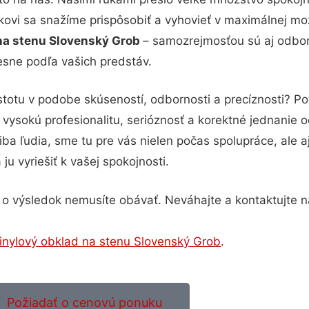
íkovi sa snažíme prispôsobiť a vyhovieť v maximálnej mo
na stenu Slovenský Grob
– samozrejmosťou sú aj odborn
esne podľa vašich predstáv.
stotu v podobe skúseností, odbornosti a precíznosti? P
sokú profesionalitu, serióznosť a korektné jednanie o
 ľudia, sme tu pre vás nielen počas spolupráce, ale aj
u vyriešiť k vašej spokojnosti.
 o výsledok nemusíte obávať. Neváhajte a kontaktujte ná
inylový obklad na stenu Slovenský Grob
.
Požiadať o cenovú ponuku