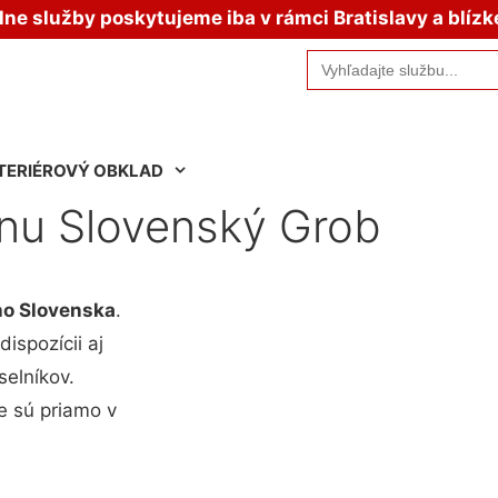
e služby poskytujeme iba v rámci Bratislavy a blízk
Search
for:
TERIÉROVÝ OBKLAD
enu Slovenský Grob
o Slovenska
.
ispozícii aj
selníkov.
e sú priamo v