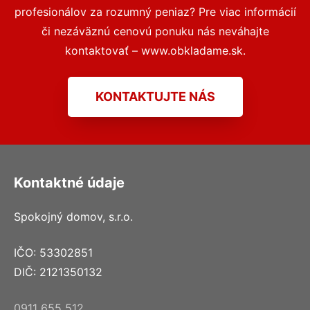
profesionálov za rozumný peniaz? Pre viac informácií
či nezáväznú cenovú ponuku nás neváhajte
kontaktovať – www.obkladame.sk.
KONTAKTUJTE NÁS
Kontaktné údaje
Spokojný domov, s.r.o.
IČO: 53302851
DIČ: 2121350132
0911 655 512