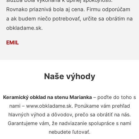
služba bola vykonaná k úplnej spokojnosti.
Rovnako priaznivá bola aj cena. Firmu odporúčam
a ak budem niečo potrebovať, určite sa obrátim na
obkladame.sk.
EMIL
Naše výhody
Keramický obklad na stenu Marianka
– poďte do toho s
nami – www.obkladame.sk. Ponúkame vám prehľad
hlavných výhod a dôvodov, prečo sa obrátiť na nás.
Garantujeme vám, že nadviazanie spolupráce s nami
nebudete ľutovať.