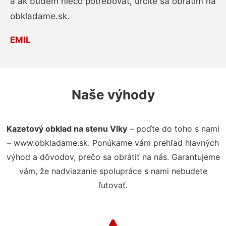
a ak budem niečo potrebovať, určite sa obrátim na
obkladame.sk.
EMIL
Naše výhody
Kazetový obklad na stenu Vlky
– poďte do toho s nami
– www.obkladame.sk. Ponúkame vám prehľad hlavných
výhod a dôvodov, prečo sa obrátiť na nás. Garantujeme
vám, že nadviazanie spolupráce s nami nebudete
ľutovať.