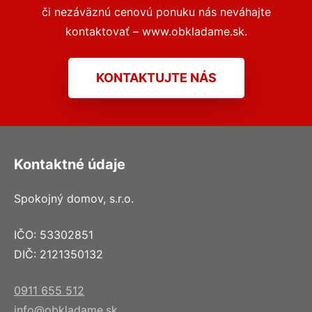
či nezáväznú cenovú ponuku nás neváhajte
kontaktovať – www.obkladame.sk.
KONTAKTUJTE NÁS
Kontaktné údaje
Spokojný domov, s.r.o.
IČO: 53302851
DIČ: 2121350132
0911 655 512
info@obkladame.sk