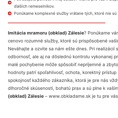
ďalších remeselníkov.
Ponúkame komplexné služby vrátane tých, ktoré nie sú
Imitácia mramoru (obklad) Zálesie
? Ponúkame vám 
cenovo rozumné služby, ktoré sú prispôsobené vaš
Neváhajte a ozvite sa nám ešte dnes. Pri realizácií
odbornosť, ale aj na dôslednú kontrolu vykonanej p
malé pochybenie môže spôsobiť nepríjemné a zbyto
hodnoty patrí spoľahlivosť, ochota, korektný príst
spokojnosť každého zákazníka, ktorá je pre nás vžd
dlhoročné skúsenosti, bohatú prax a sú plne k vaš
(obklad) Zálesie
– www.obkladame.sk je tu pre vás