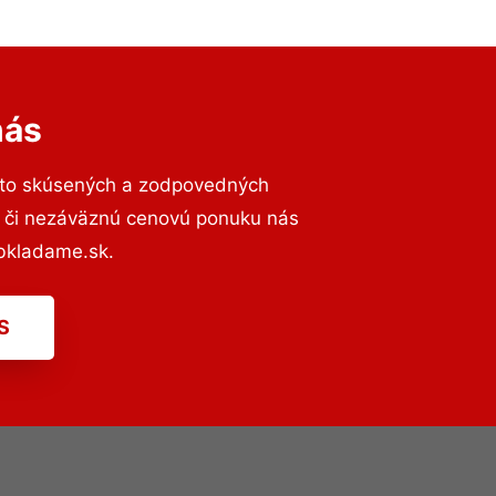
nás
 to skúsených a zodpovedných
ií či nezáväznú cenovú ponuku nás
bkladame.sk.
S