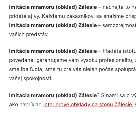
Imitácia mramoru (obklad) Zálesie
– nechajte to n
pridáte aj vy. Každému zákazníkovi sa snažíme pris
Imitácia mramoru (obklad) Zálesie
– samozrejmosťo
vašich predstáv.
Imitácia mramoru (obklad) Zálesie
– hľadáte istot
povedané, garantujeme vám vysokú profesionalitu, 
sme iba ľudia, sme tu pre vás nielen počas spoluprác
vašej spokojnosti.
Imitácia mramoru (obklad) Zálesie
? S nami sa o vý
ako napríklad
Interierové obklady na stenu Zálesie
,