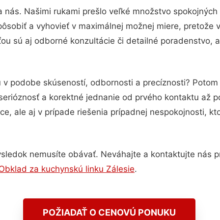
a nás. Našimi rukami prešlo veľké množstvo spokojných
pôsobiť a vyhovieť v maximálnej možnej miere, pretože 
u sú aj odborné konzultácie či detailné poradenstvo, a
u v podobe skúseností, odbornosti a precíznosti? Poto
serióznosť a korektné jednanie od prvého kontaktu až 
e, ale aj v prípade riešenia prípadnej nespokojnosti, kt
sledok nemusíte obávať. Neváhajte a kontaktujte nás pre 
Obklad za kuchynskú linku Zálesie
.
POŽIADAŤ O CENOVÚ PONUKU