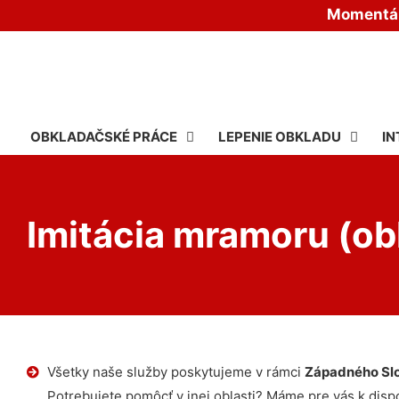
Momentáln
OBKLADAČSKÉ PRÁCE
LEPENIE OBKLADU
IN
Imitácia mramoru (ob
Všetky naše služby poskytujeme v rámci
Západného Sl
Potrebujete pomôcť v inej oblasti? Máme pre vás k dispoz