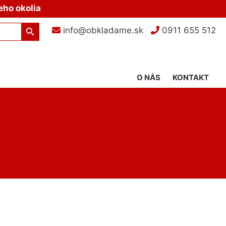
eho okolia
Search Button
info@obkladame.sk
0911 655 512
O NÁS
KONTAKT