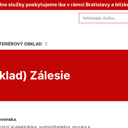
e služby poskytujeme iba v rámci Bratislavy a blízk
Search
for:
TERIÉROVÝ OBKLAD
klad) Zálesie
ovenska
.
ícii aj elektrikára, vodoinštalatéra, murára a