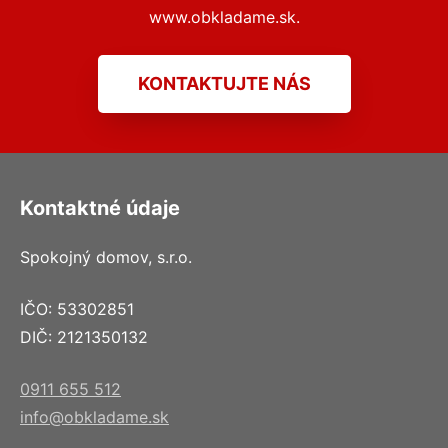
www.obkladame.sk.
KONTAKTUJTE NÁS
Kontaktné údaje
Spokojný domov, s.r.o.
IČO: 53302851
DIČ: 2121350132
0911 655 512
info@obkladame.sk