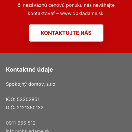
či nezáväznú cenovú ponuku nás neváhajte
kontaktovať – www.obkladame.sk.
KONTAKTUJTE NÁS
Kontaktné údaje
Spokojný domov, s.r.o.
IČO: 53302851
DIČ: 2121350132
0911 655 512
info@obkladame.sk