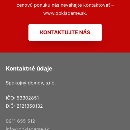
cenovú ponuku nás neváhajte kontaktovať –
www.obkladame.sk.
KONTAKTUJTE NÁS
Kontaktné údaje
Spokojný domov, s.r.o.
IČO: 53302851
DIČ: 2121350132
0911 655 512
info@obkladame.sk