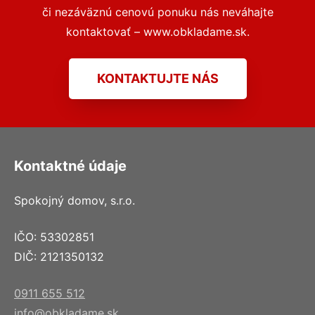
či nezáväznú cenovú ponuku nás neváhajte
kontaktovať – www.obkladame.sk.
KONTAKTUJTE NÁS
Kontaktné údaje
Spokojný domov, s.r.o.
IČO: 53302851
DIČ: 2121350132
0911 655 512
info@obkladame.sk