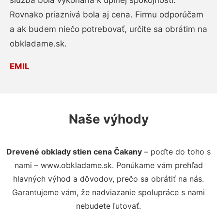
služba bola vykonaná k úplnej spokojnosti.
Rovnako priaznivá bola aj cena. Firmu odporúčam
a ak budem niečo potrebovať, určite sa obrátim na
obkladame.sk.
EMIL
Naše výhody
Drevené obklady stien cena Čakany
– poďte do toho s
nami – www.obkladame.sk. Ponúkame vám prehľad
hlavných výhod a dôvodov, prečo sa obrátiť na nás.
Garantujeme vám, že nadviazanie spolupráce s nami
nebudete ľutovať.