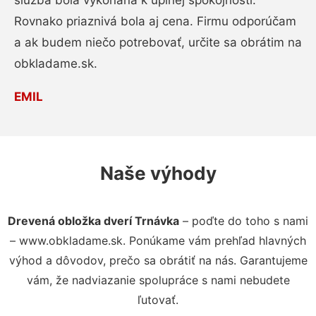
služba bola vykonaná k úplnej spokojnosti.
Rovnako priaznivá bola aj cena. Firmu odporúčam
a ak budem niečo potrebovať, určite sa obrátim na
obkladame.sk.
EMIL
Naše výhody
Drevená obložka dverí Trnávka
– poďte do toho s nami
– www.obkladame.sk. Ponúkame vám prehľad hlavných
výhod a dôvodov, prečo sa obrátiť na nás. Garantujeme
vám, že nadviazanie spolupráce s nami nebudete
ľutovať.