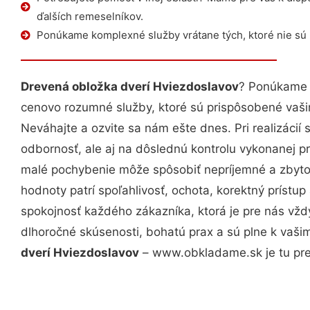
ďalších remeselníkov.
Ponúkame komplexné služby vrátane tých, ktoré nie sú
Drevená obložka dverí Hviezdoslavov
? Ponúkame v
cenovo rozumné služby, ktoré sú prispôsobené vaš
Neváhajte a ozvite sa nám ešte dnes. Pri realizácií
odbornosť, ale aj na dôslednú kontrolu vykonanej p
malé pochybenie môže spôsobiť nepríjemné a zbyto
hodnoty patrí spoľahlivosť, ochota, korektný príst
spokojnosť každého zákazníka, ktorá je pre nás vžd
dlhoročné skúsenosti, bohatú prax a sú plne k vaš
dverí Hviezdoslavov
– www.obkladame.sk je tu pre