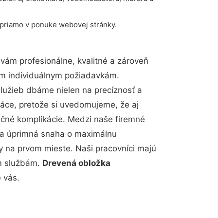
 priamo v ponuke webovej stránky.
ám profesionálne, kvalitné a zároveň
im individuálnym požiadavkám.
 služieb dbáme nielen na precíznosť a
ráce, pretože si uvedomujeme, že aj
čné komplikácie. Medzi naše firemné
up a úprimná snaha o maximálnu
y na prvom mieste. Naši pracovníci majú
im službám.
Drevená obložka
 vás.