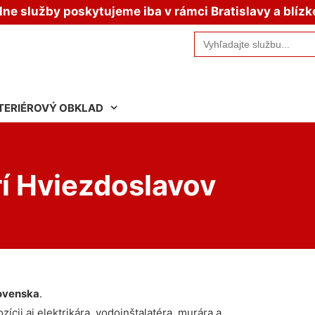
e služby poskytujeme iba v rámci Bratislavy a blízk
Search
for:
TERIÉROVÝ OBKLAD
í Hviezdoslavov
ovenska
.
ícii aj elektrikára, vodoinštalatéra, murára a