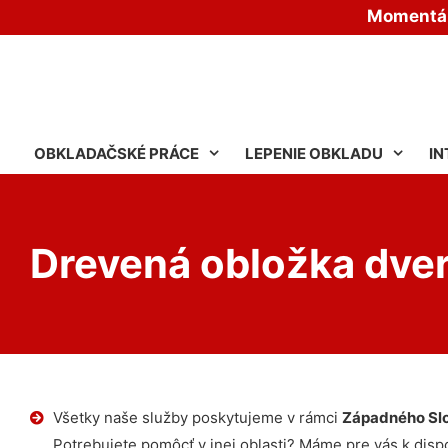
Momentáln
OBKLADAČSKÉ PRÁCE
LEPENIE OBKLADU
IN
Drevená obložka dver
Všetky naše služby poskytujeme v rámci
Západného Sl
Potrebujete pomôcť v inej oblasti? Máme pre vás k dispoz