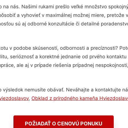
o na nás. Našimi rukami prešlo veľké množstvo spokojn
pôsobiť a vyhovieť v maximálnej možnej miere, pretože 
sťou sú aj odborné konzultácie či detailné poradenstvo
totu v podobe skúseností, odbornosti a precíznosti? P
itu, serióznosť a korektné jednanie od prvého kontakt
práce, ale aj v prípade riešenia prípadnej nespokojnosti
o výsledok nemusíte obávať. Neváhajte a kontaktujte nás p
viezdoslavov
,
Obklad z prírodného kameňa Hviezdoslav
POŽIADAŤ O CENOVÚ PONUKU