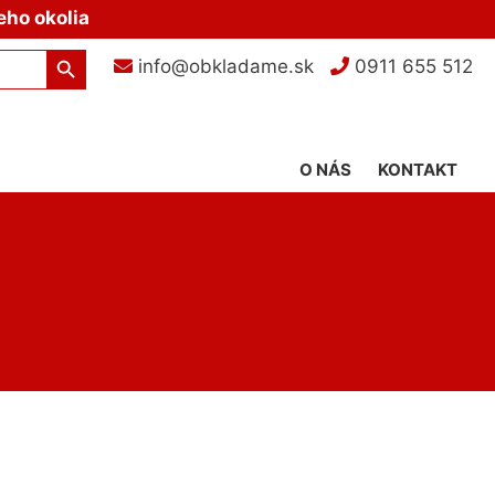
eho okolia
Search Button
info@obkladame.sk
0911 655 512
O NÁS
KONTAKT