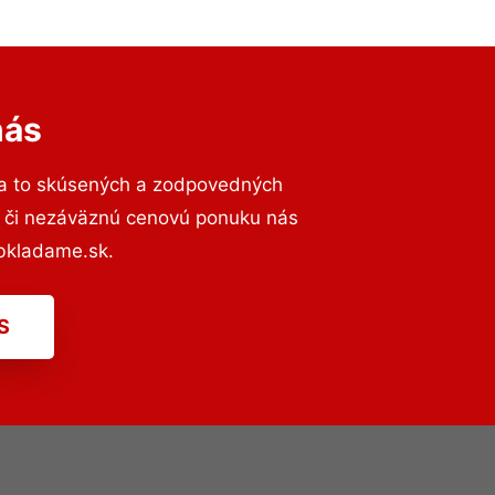
nás
na to skúsených a zodpovedných
ií či nezáväznú cenovú ponuku nás
bkladame.sk.
S