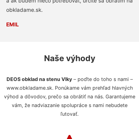
a ak budem niečo potrebovať, určite sa obrátim na
obkladame.sk.
EMIL
Naše výhody
DEOS obklad na stenu Vlky
– poďte do toho s nami –
www.obkladame.sk. Ponúkame vám prehľad hlavných
výhod a dôvodov, prečo sa obrátiť na nás. Garantujeme
vám, že nadviazanie spolupráce s nami nebudete
ľutovať.