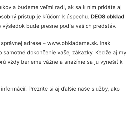
kov a budeme veľmi radi, ak sa k nim pridáte aj
osobný prístup je kľúčom k úspechu.
DEOS obklad
že výsledok bude presne podľa vašich predstáv.
na správnej adrese – www.obkladame.sk. Inak
po samotné dokončenie vašej zákazky. Keďže aj my
orú vždy berieme vážne a snažíme sa ju vyriešiť k
nformácií. Prezrite si aj ďalšie naše služby, ako