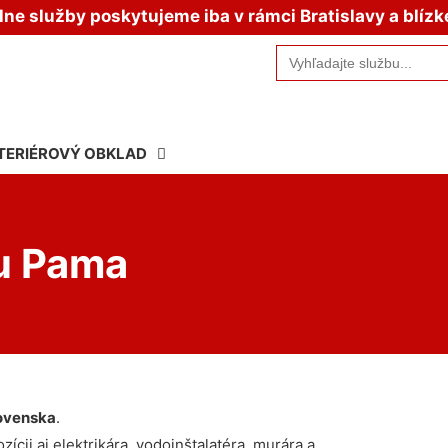
e služby poskytujeme iba v rámci Bratislavy a blízk
Search
for:
TERIÉROVÝ OBKLAD
u Pama
ovenska
.
ícii aj elektrikára, vodoinštalatéra, murára a