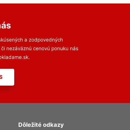
nás
 skúsených a zodpovedných
ií či nezáväznú cenovú ponuku nás
bkladame.sk.
S
Dôležité odkazy