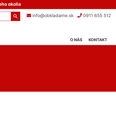
eho okolia
Search Button
info@obkladame.sk
0911 655 512
O NÁS
KONTAKT