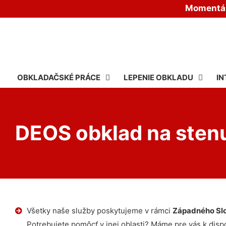
Momentáln
OBKLADAČSKÉ PRÁCE
LEPENIE OBKLADU
IN
DEOS obklad na sten
Všetky naše služby poskytujeme v rámci
Západného Sl
Potrebujete pomôcť v inej oblasti? Máme pre vás k dispoz